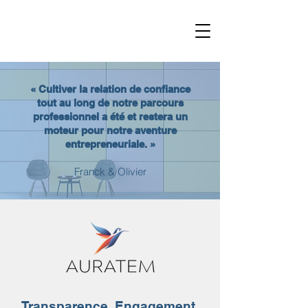
« Cultiver la relation de confiance
tout au long de notre parcours
professionnel a été et restera un
moteur pour notre aventure
entrepreneuriale. »
Franck & Olivier
Transparence. Engagement.